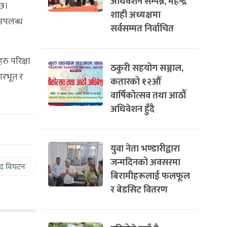
अधिवेशन सम्पन्न, महेन्द्र
 छ।
शाही अध्यक्षमा
 उपलब्ध
सर्वसम्मत निर्वाचित
रु परिक्षा
ठकुरी सहयोग सञ्जाल,
ारभूत र
कतारको १२औँ
वार्षिकोत्सव तथा आठौँ
अधिवेशन हुँदै
युवा नेता भण्डारीद्वारा
जन्मदिनको अवसरमा
द विघटन
बिरामीहरूलाई फलफूल
र बेडसिट वितरण