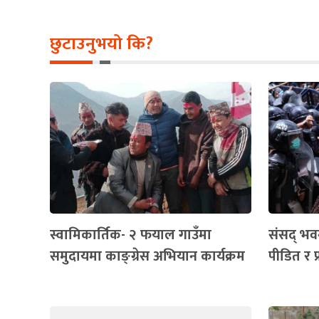
छुटाउनुभयो कि?
स्वामिकार्तिक- २ फयाल गाउँमा
संसद् भवन 
समुदायमा काङ्ग्रेस अभियान कार्यक्रम
पीडित र 