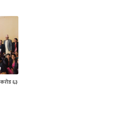
८ करोड ६३