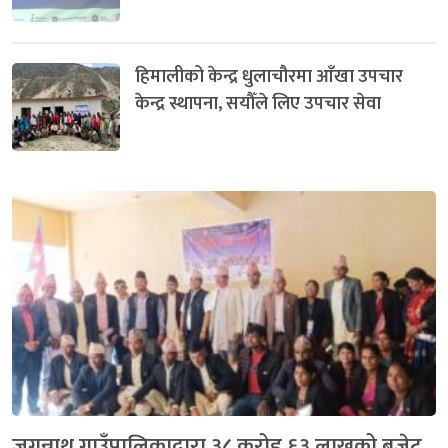
हिमालीको केन्द्र धुलाचौरमा आँखा उपचार
केन्द्र स्थापना, सयौँले लिए उपचार सेवा
जगन्नाथ गाउँपालिकाद्वारा ३८ करोड ६३ लाखको बजेट