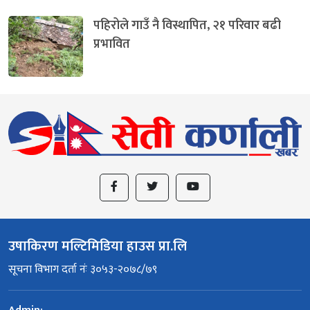
पहिरोले गाउँ नै विस्थापित, २१ परिवार बढी
प्रभावित
उषाकिरण मल्टिमिडिया हाउस प्रा.लि
सूचना विभाग दर्ता नंः ३०५३-२०७८/७९