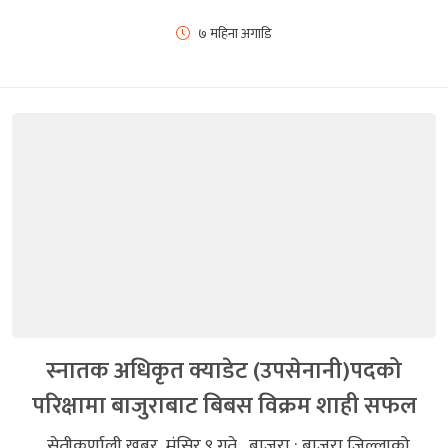
७ महिना अगाडि
स्नातक अधिकृत क्याडेट (उपसेनानी)पदको
परिक्षामा बाजुराबाट बिबस विक्रम शाही सफल
सेतीकर्णाली खबर मंसिर ९ गते बाजुरा : बाजुरा जिल्लाको