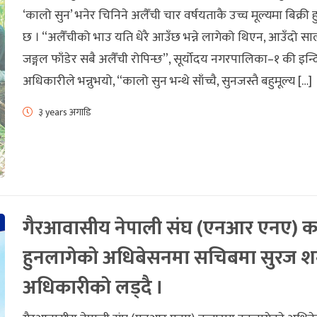
‘कालो सुन’ भनेर चिनिने अलैँची चार वर्षयताकै उच्च मूल्यमा बिक्री 
छ । “अलैँचीको भाउ यति धेरै आउँछ भन्ने लागेको थिएन, आउँदो स
जङ्गल फाँडेर सबै अलैँची रोपिन्छ”, सूर्योदय नगरपालिका–१ की इन्द
अधिकारीले भन्नुभयो, “कालो सुन भन्थे साँच्चै, सुनजस्तै बहुमूल्य […]
३ years अगाडि
गैरआवासीय नेपाली संघ (एनआर एनए) क
हुनलागेकाे अधिबेसनमा सचिबमा सुरज शर्
अधिकारीकाे लड्दै ।