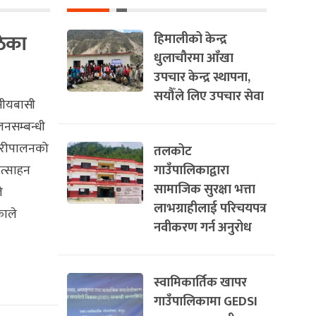
ठेका
हिमालीको केन्द्र
धुलाचौरमा आँखा
उपचार केन्द्र स्थापना,
सयौँले लिए उपचार सेवा
ानीयबासी
नसम्बन्धी
मौरीपालनको
तलकोट
गाउँपालिकाद्वारा
ोत्साहन
सामाजिक सुरक्षा भत्ता
े
लाभग्राहीलाई परिचयपत्र
काले
नवीकरण गर्न अनुरोध
स्वामिकार्तिक खापर
गाउँपालिकामा GEDSI