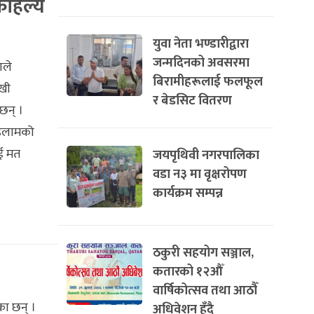
हिल्यै
युवा नेता भण्डारीद्वारा
जन्मदिनको अवसरमा
ाले
बिरामीहरूलाई फलफूल
ुखी
र बेडसिट वितरण
 छन् ।
 ‘इलामको
ई मत
जयपृथिवी नगरपालिका
वडा न३ मा वृक्षरोपण
कार्यक्रम सम्पन्न
ठकुरी सहयोग सञ्जाल,
कतारको १२औँ
वार्षिकोत्सव तथा आठौँ
ा छन् ।
अधिवेशन हुँदै