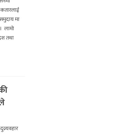
ेसनमा
। कतारलाई
समुदाय मा
 । लामो
देश तथा
डकी
ले
ुव्र्यवहार