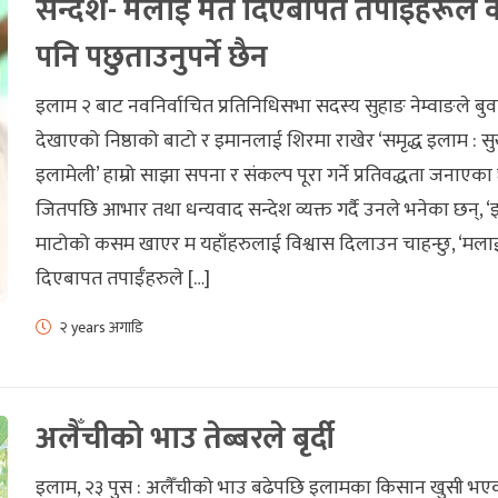
सन्देश- मलाई मत दिएबापत तपाईँहरूले क
पनि पछुताउनुपर्ने छैन
इलाम २ बाट नवनिर्वाचित प्रतिनिधिसभा सदस्य सुहाङ नेम्वाङले बुव
देखाएको निष्ठाको बाटो र इमानलाई शिरमा राखेर ‘समृद्ध इलाम : स
इलामेली’ हाम्रो साझा सपना र संकल्प पूरा गर्ने प्रतिवद्धता जनाएका
जितपछि आभार तथा धन्यवाद सन्देश व्यक्त गर्दै उनले भनेका छन्,
माटोको कसम खाएर म यहाँहरुलाई विश्वास दिलाउन चाहन्छु, ‘मला
दिएबापत तपाईँहरुले […]
२ years अगाडि
अलैँचीको भाउ तेब्बरले बृर्दी
इलाम, २३ पुस : अलैँचीको भाउ बढेपछि इलामका किसान खुसी भएक