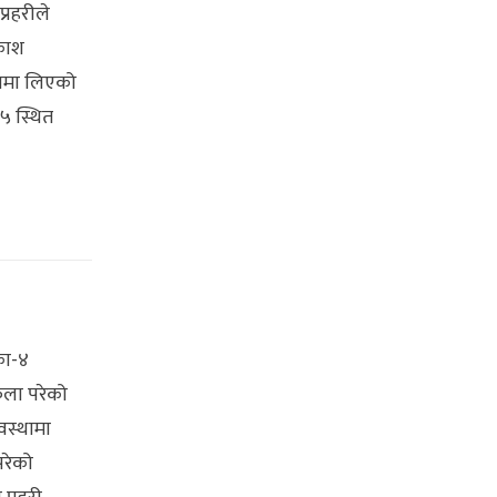
प्रहरीले
रकाश
्रणमा लिएको
–५ स्थित
का-४
फेला परेको
वस्थामा
परेको