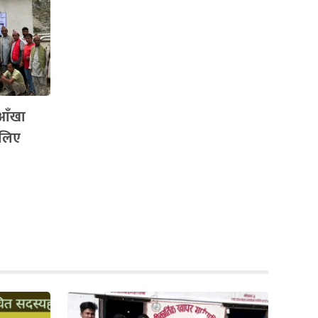
 आँखा
 लिए