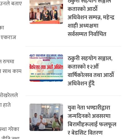
ठकुरी सहयोग सञ्जाल
 उनले बताए
कतारको आठौँ
अधिवेशन सम्पन्न, महेन्द्र
शाही अध्यक्षमा
का
सर्वसम्मत निर्वाचित
्ष एकराज
ठकुरी सहयोग सञ्जाल,
त रुपमा
कतारको १२औँ
का साथ काम
वार्षिकोत्सव तथा आठौँ
अधिवेशन हुँदै
 पोखरेलले
 हाते
युवा नेता भण्डारीद्वारा
जन्मदिनको अवसरमा
बिरामीहरूलाई फलफूल
्था गरेका
र बेडसिट वितरण