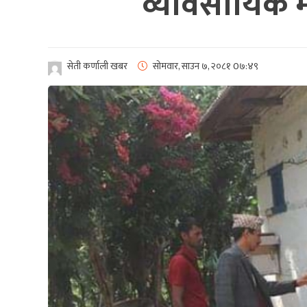
व्यावसायिक मौ
सेती कर्णाली खबर
सोमवार, साउन ७, २०८१
0७:४९