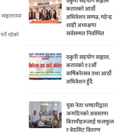
ठकुरी सहयोग सञ्जाल
कतारको आठौँ
म सञ्चालनमा
अधिवेशन सम्पन्न, महेन्द्र
शाही अध्यक्षमा
सर्वसम्मत निर्वाचित
्ने रहेकाे
ठकुरी सहयोग सञ्जाल,
कतारको १२औँ
वार्षिकोत्सव तथा आठौँ
अधिवेशन हुँदै
युवा नेता भण्डारीद्वारा
जन्मदिनको अवसरमा
बिरामीहरूलाई फलफूल
र बेडसिट वितरण