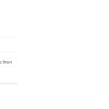
द विघटन