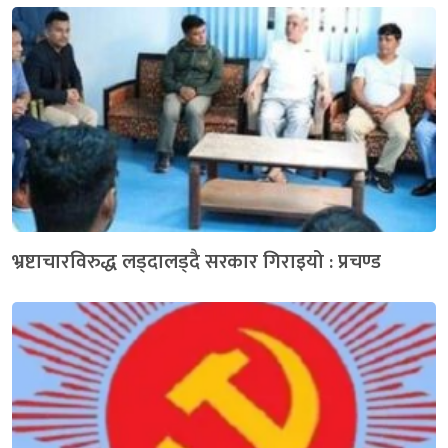
भ्रष्टाचारविरुद्ध लड्दालड्दै सरकार गिराइयो : प्रचण्ड