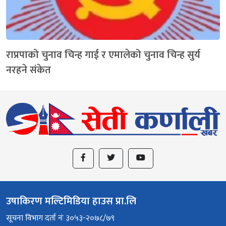
राप्रपाको चुनाव चिन्ह गाई र एमालेको चुनाव चिन्ह सुर्य
नरहने संकेत
उषाकिरण मल्टिमिडिया हाउस प्रा.लि
सूचना विभाग दर्ता नंः ३०५३-२०७८/७९