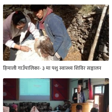
हिमाली गाउँपालिका- ३ मा पशु स्वास्थ्य शिविर सञ्चालन