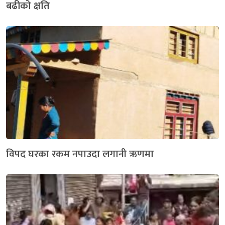
बढीको क्षति
विपद घरका रकम नपाउदा लगानी ऋणमा