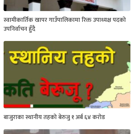
स्वामीकार्तिक खापर गाउँपालिकामा रिक्त उपाध्यक्ष पदको
उपनिर्वाचन हुँदै
बाजुराका स्थानीय तहको बेरुजु १ अर्ब ६४ करोड