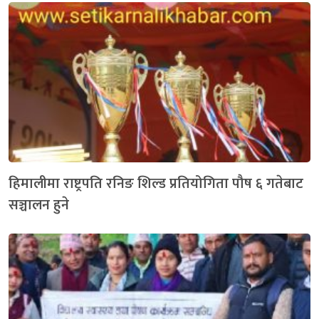
हिमालीमा राष्ट्रपति रनिङ शिल्ड प्रतियोगिता पौष ६ गतेबाट
सञ्चालन हुने