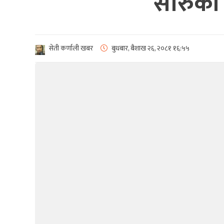
सोरुका 
सेती कर्णाली खबर
बुधबार, बैशाख २६, २०८१
१६:५५