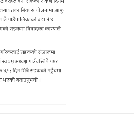
ावरहरु बनी सकेको र केही दिनमै
य सडक लगायतका बिकास योजनामा आफू
मात्रै गाउँपालिकाको वडा नं.४
 सम्मको सडकमा विवादका कारणले
ी नागरिकलाई सडकको संजालमा
्वयम् अध्यक्ष गाउँवस्तिमै गएर
 ४/५ दिन भित्रै सडकको पहुँचमा
क्रा भएको बताउनुभयो ।