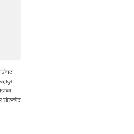
ाउँवाट
मबहादुर
 वडाका
दर सोरुकोट