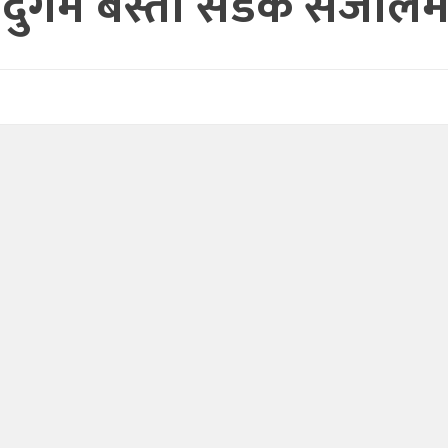
दुर्गम बस्ती सडक संजालम