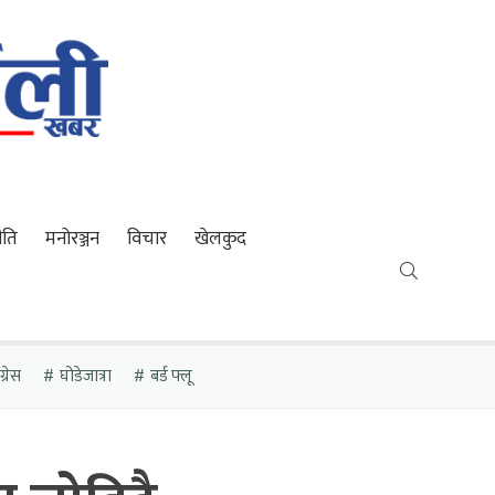
ीति
मनोरञ्जन
विचार
खेलकुद
्रेस
घोडेजात्रा
बर्ड फ्लू