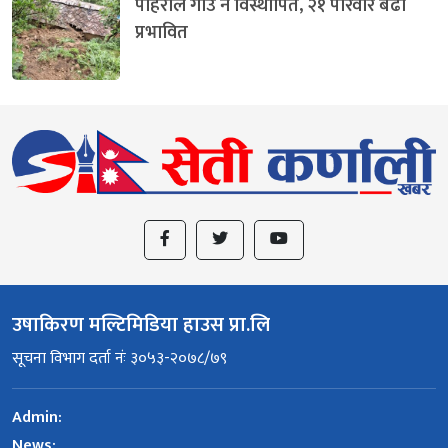
पहिरोले गाउँ नै विस्थापित, २१ परिवार बढी
प्रभावित
उषाकिरण मल्टिमिडिया हाउस प्रा.लि
सूचना विभाग दर्ता नंः ३०५३-२०७८/७९
Admin:
News: