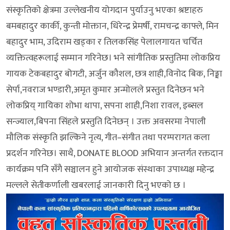
संस्कृतिको क्षेत्रमा उल्लेखनीय योगदान पुर्याउनु भएका श्रष्टाहरु
बमबहादुर कार्की, कुन्ती मोक्तान, धिरेन्द्र प्रेमर्षी, रामचन्द्र काफ्ले, मिन
बहादुर भाम, उदिराम खड्का र तिलकसिंह पेलालगायत चर्चित
व्यक्तित्वहरूलाई सम्मान गरिनेछ। भने सांगीतिक प्रस्तुतिमा लोकप्रिय
गायक टेकबहादुर बोगटी, अर्जुन कौशल, छत्र शाही,विनोद बिक, निङ्मा
सेर्पा,नवराज भण्डारी,अमृत कुमार अन्मोलले प्रस्तुत दिनेछन भने
लोकप्रिय् गायिका शोभा थापा, सपना शाही,निशा रावल, इब्सल
सन्ज्याल,बिपना सिंहले प्रस्तुति दिनेछन् । उक्त अवसरमा नेपाली
मौलिक संस्कृति झल्किने नृत्य, गीत–संगीत तथा परम्परागत कला
प्रदर्शन गरिनेछ। साथै, DONATE BLOOD अभियान अन्तर्गत रक्तदान
कार्यक्रम पनि सँगै सञ्चालन हुने आयोजक संस्थाका उपाध्यक्ष महेन्द्र
मल्लले सेतीकर्णाली खबरलाई जानकारी दिनु भएको छ ।