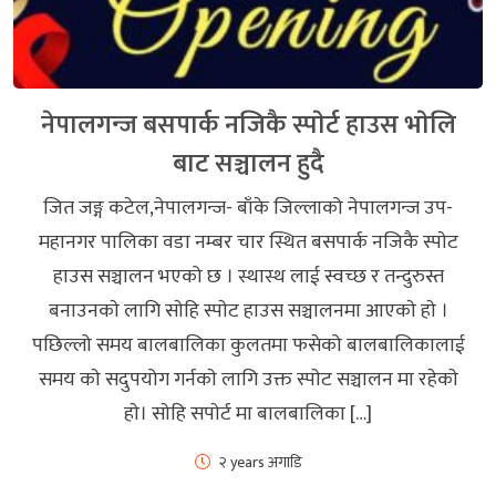
नेपालगन्ज बसपार्क नजिकै स्पाेर्ट हाउस भाेलि
बाट सञ्चालन हुदै
जित जङ्ग कटेल,नेपालगन्ज- बाँके जिल्लाको नेपालगन्ज उप-
महानगर पालिका वडा नम्बर चार स्थित बसपार्क नजिकै स्पाेट
हाउस सञ्चालन भएको छ । स्थास्थ लाई स्वच्छ र तन्दुरुस्त
बनाउनकाे लागि साेहि स्पाेट हाउस सञ्चालनमा आएकाे हाे ।
पछिल्लो समय बालबालिका कुलतमा फसेको बालबालिकालाई
समय काे सदुपयोग गर्नकाे लागि उक्त स्पाेट सञ्चालन मा रहेकाे
हाे। साेहि सपाेर्ट मा बालबालिका […]
२ years अगाडि