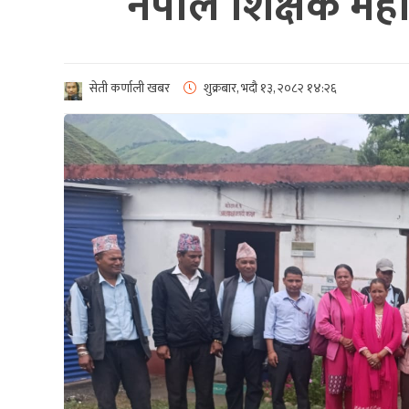
नेपाल शिक्षक महास
सेती कर्णाली खबर
शुक्रबार, भदौ १३, २०८२
१४:२६