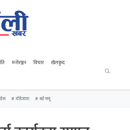
ीति
मनोरञ्जन
विचार
खेलकुद
्रेस
घोडेजात्रा
बर्ड फ्लू