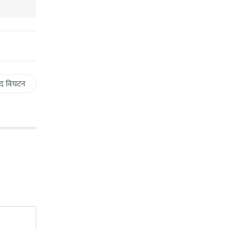
द विघटन