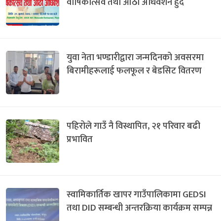
वार्षिकोत्सव तथा आठौँ अधिवेशन हुँदै
युवा नेता भण्डारीद्वारा जन्मदिनको अवसरमा
बिरामीहरूलाई फलफूल र बेडसिट वितरण
पहिरोले गाउँ नै विस्थापित, २१ परिवार बढी
प्रभावित
स्वामिकार्तिक खापर गाउँपालिकामा GEDSI
तथा DID सम्बन्धी अन्तरक्रिया कार्यक्रम सम्पन्न