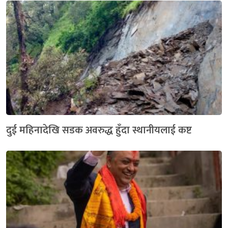
दुई महिनादेखि सडक अवरुद्ध हुँदा स्थानीयलाई कष्ट