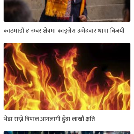
काठमाडौं ४ नम्बर क्षेत्रमा काङ्ग्रेस उम्मेदवार थापा बिजयी
भेडा राख्ने त्रिपाल आगलागी हुँदा लाखौं क्षति