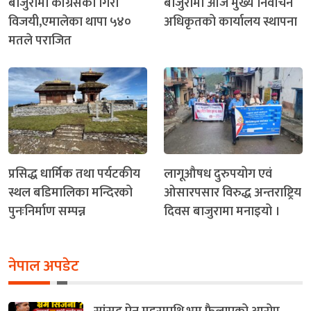
बाजुरामा कांग्रेसका गिरी
बाजुरामा आज मुख्य निर्वाचन
विजयी,एमालेका थापा ५४०
अधिकृतको कार्यालय स्थापना
मतले पराजित
प्रसिद्ध धार्मिक तथा पर्यटकीय
लागूऔषध दुरुपयोग एवं
स्थल बडिमालिका मन्दिरको
ओसारपसार विरुद्ध अन्तराष्ट्रिय
पुनःनिर्माण सम्पन्न
दिवस बाजुरामा मनाइयो ।
नेपाल अपडेट