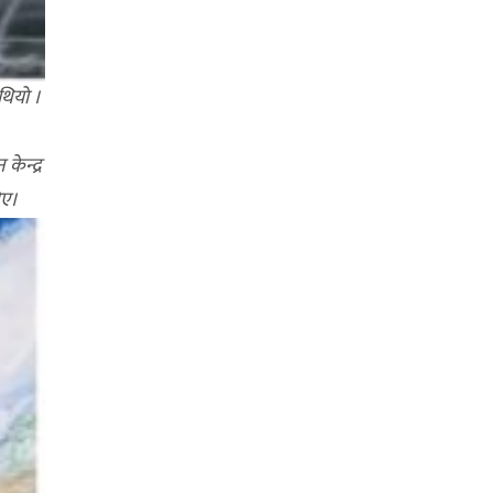
ियाे ।
ेन्द्र
िए।