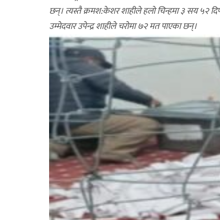
छन्। त्यस्तै क्रमश:केशर शाहीले हलाे चिन्हमा ३ सय ५२ दिप
उम्मेदवार उपेन्द्र शाहीले चराेमा ७२ मत पाएका छन्।