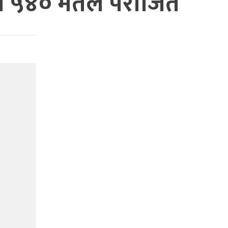
ापा ५४० मतले पराजित