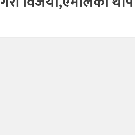
ा गिरी विजयी,एमालेका थ