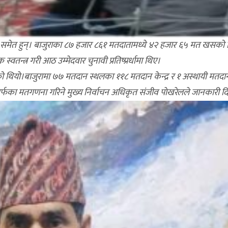
री समेत हुन्। बाजुराका ८७ हजार ८६१ मतदातामध्ये ४२ हजार ६५ मत खसको थ
वतन्त्र गरी आठ उम्मेदवार चुनावी प्रतिष्प्रर्धामा थिए।
 थियाे।बाजुरामा ७७ मतदान स्थलका ११८ मतदान केन्द्र र १ अस्थायी मतदान क
क तर्फका मतगणना गरिने मुख्य निर्वाचन अधिकृत संजीव पाेखरेलले जानकारी द