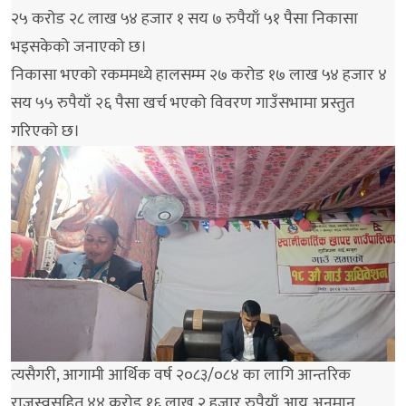
२५ करोड २८ लाख ५४ हजार १ सय ७ रुपैयाँ ५१ पैसा निकासा
भइसकेको जनाएको छ।
निकासा भएको रकममध्ये हालसम्म २७ करोड १७ लाख ५४ हजार ४
सय ५५ रुपैयाँ २६ पैसा खर्च भएको विवरण गाउँसभामा प्रस्तुत
गरिएको छ।
त्यसैगरी, आगामी आर्थिक वर्ष २०८३/०८४ का लागि आन्तरिक
राजस्वसहित ४४ करोड १६ लाख २ हजार रुपैयाँ आय अनुमान