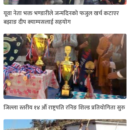
यूवा नेता भक्त भण्डारीले जन्मदिनको फजुल खर्च कटाएर
बझाङ दीप क्याम्पसलाई सहयोग
जिल्ला स्तरीय १४ औं राष्ट्रपति रनिङ शिल्ड प्रतियोगिता सुरु