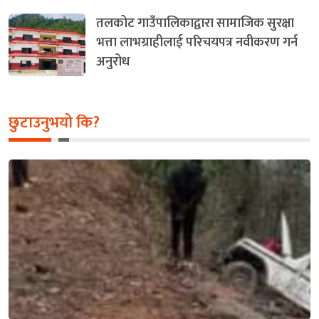
तलकोट गाउँपालिकाद्वारा सामाजिक सुरक्षा
भत्ता लाभग्राहीलाई परिचयपत्र नवीकरण गर्न
अनुरोध
छुटाउनुभयो कि?