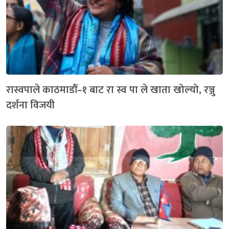
रास्वपाले काठमाडौँ–१ बाट रा स्व पा ले खाता खोल्यो, रञ्जु
दर्शना विजयी