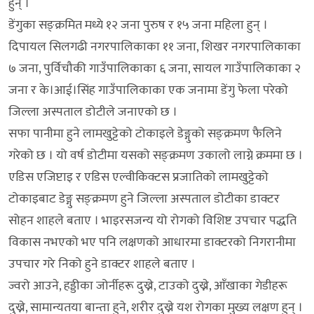
हुन् ।
डेंगुका सङ्क्रमित मध्ये १२ जना पुरुष र १५ जना महिला हुन् ।
दिपायल सिलगढी नगरपालिकाका ११ जना, शिखर नगरपालिकाका
७ जना, पुर्विचौकी गाउँपालिकाका ६ जना, सायल गाउँपालिकाका २
जना र के।आई।सिंह गाउँपालिकाका एक जनामा डेंगु फेला परेको
जिल्ला अस्पताल डोटीले जनाएको छ ।
सफा पानीमा हुने लामखुट्टेको टोकाइले डेङ्गुको सङ्क्रमण फैलिने
गरेको छ । यो वर्ष डोटीमा यसको सङ्क्रमण उकालो लाग्ने क्रममा छ ।
एडिस एजिप्टाइ र एडिस एल्वीकिक्टस प्रजातिको लामखुट्टेको
टोकाइबाट डेङ्गु सङ्क्रमण हुने जिल्ला अस्पताल डोटीका डाक्टर
सोहन शाहले बताए । भाइरसजन्य यो रोगको विशिष्ट उपचार पद्धति
विकास नभएको भए पनि लक्षणको आधारमा डाक्टरको निगरानीमा
उपचार गरे निको हुने डाक्टर शाहले बताए ।
ज्वरो आउने, हड्डीका जोर्नीहरू दुख्ने, टाउको दुख्ने, आँखाका गेडीहरू
दुख्ने, सामान्यतया बान्ता हुने, शरीर दुख्ने यश रोगका मुख्य लक्षण हुन् ।