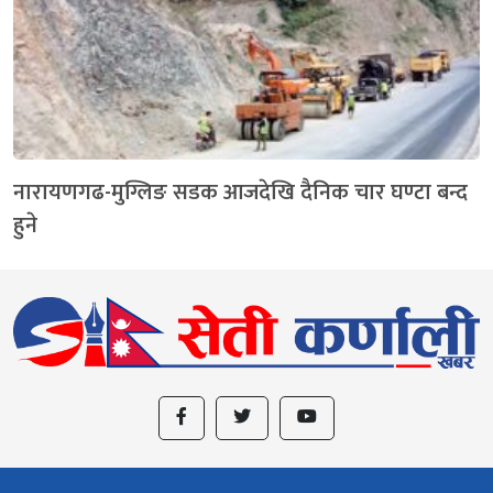
नारायणगढ-मुग्लिङ सडक आजदेखि दैनिक चार घण्टा बन्द
हुने