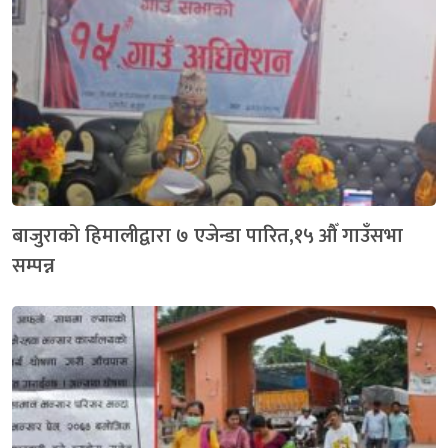
बाजुराको हिमालीद्वारा ७ एजेन्डा पारित,१५ औँ गाउँसभा
सम्पन्न