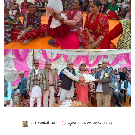
सेती कर्णाली खबर
शुक्रबार, जेष्ठ १०, २०८२
0३:३५