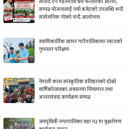
सांसद ऐन महरमाथि भ्रम फैलाएको आरोप,
सम्पन्न योजनालाई नयाँ बजेटको उपलब्धि भन्दै
सार्वजनिक गरेको भन्दै आलोचना
स्वामिकार्तिक खापर गाउँपालिकामा स्याउको
गुणस्तर परीक्षण
नेपाली कला सांस्कृतिक प्रतिष्ठानको दोस्रो
वार्षिकोत्सवका अवसरमा चियापान तथा
अन्तरसंवाद कार्यक्रम सम्पन्न
जयपृथिवी नगरपालिका वडा न३ मा वृक्षरोपण