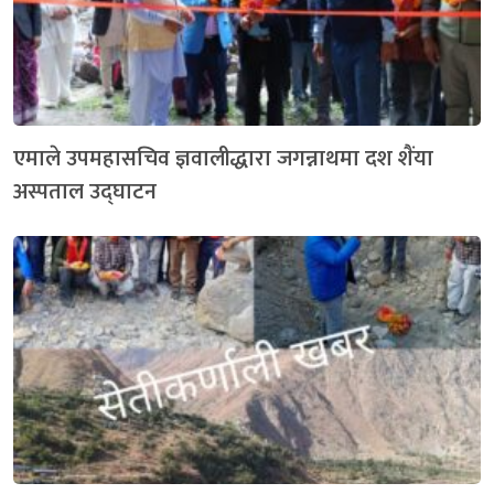
एमाले उपमहासचिव ज्ञवालीद्धारा जगन्नाथमा दश शैंया
अस्पताल उद्घाटन