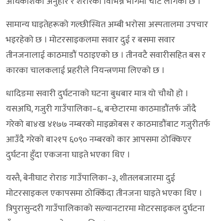
अघिकांशको अनुहार र शरीरका विभिन्न भागमा चोट लागेको छ ।
सामान्य घाइतेहरूको गल्छीस्थित अम्बी भरोसा अस्पतालमा उपचार
भइरहेको छ । मोटरसाइकलमा सवार दुई र बसमा सवार
तीनजनालाई काठमाडौं पठाइएको छ । तीनवटै सवारीसहित बस र
कारका चालकलाई प्रहरीले नियन्त्रणमा लिएको छ ।
धादिङमा सवारी दुर्घटनाको घटना बुधबार मात्र यो चौथोे हो ।
यसअघि, गजुरी गाउँपालिका–६, बन्छेटारमा काठमाडौंतर्फ जाँदै
गरेको बा४ख ४१७७ नम्बरको माइक्रोबस र काठमाडौंबाट गजुरीतर्फ
आउँदै गरेको बा२१प ६०९० नम्बरको कार आपसमा ठोक्किएर
दुर्घटना हुँदा एकजना घाइते भएका थिए ।
यस्तै, बेनीघाट रोराङ गाउँपालिका–३, शीतलबजारमा दुई
मोटरसाइकल एकापसमा ठोक्किँदा तीनजना घाइते भएका थिए ।
त्रिपुरासुन्दरी गाउँपालिकाको सल्यानटारमा मोटरसाइकल दुर्घटना