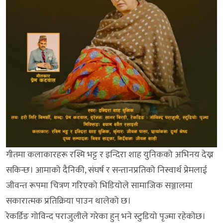
गीतमा कलाकारहरू रश्मि भट्ट र इन्दिरा शाह युनिकको अभिनय देख्न
सकिन्छ। आमाको दैनिकी, संघर्ष र सन्तानप्रतिको निस्वार्थ प्रेमलाई
जीवन्त रूपमा चित्रण गरिएको भिडियोले सामाजिक सञ्जालमा
सकारात्मक प्रतिक्रिया पाउन थालेको छ।
रेकर्डिङ गोविन्द पराजुलीले गरेका हुन् भने स्टुडियो पृज्मा रहेकोछ।