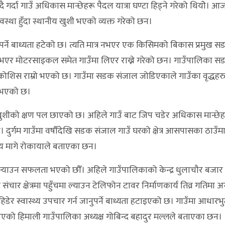
 गर्दा गाउँ अधिकास मान्छेहरू पैदल यात्रा घण्टा हिड्ने गरेको थियोे। आ
अवस्था हुँदा स्थानीय खुशी भएको व्यक्त गरेको छन।
पर्ने बाध्यता हटेको छ। त्यति मात्र नभएर एक किसिमको बिकास प्रमुख सड
नभएर मोटरसाइकल समेत गाउँमा लिएर राख्ने गरेको छन। गाउँपालिका सडक क्
्‍याउने कोशिस राम्रो भएको छ। गाउँमा सडक संजाल जोडिएकाले गाउँका वृद्धहर
 भएको छ।
रू खुशीको क्षण पल छाएको छ। अहिले गाउँ बाट जिप चडेर अधिकास मान्छेह
छ। दुर्गम गाउँमा वर्षौंदेखि सडक संजाल गाउँ घरको क्षेत्र आसपासका ठाउँ
य मागे रोकायाले बताएका छन।
र्‍याउन सफलता भएको छौँ। अहिले गाउँपालिकाको केन्द्र धुलाचौर बजार 
ार क्षेत्रमा पहुँचमा ल्याउन टेलिफोन टावर निर्माणकार्य तिव्र गतिमा अ
 हिडेर स्वास्थ्य उपचार गर्न जानुपर्ने बाध्यता हटाइएको छ। गाउँमा आधारभुट
ह गरिएको हिमाली गाउँपालिका अध्यक्ष गोबिन्द बहादुर मल्लले बताएका छन।