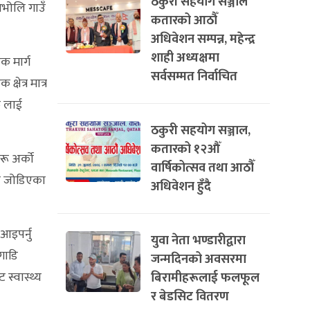
ठकुरी सहयोग सञ्जाल
जभोलि गाउँ
कतारको आठौँ
अधिवेशन सम्पन्न, महेन्द्र
शाही अध्यक्षमा
क मार्ग
सर्वसम्मत निर्वाचित
षेत्र मात्र
ु लाई
ठकुरी सहयोग सञ्जाल,
कतारको १२औँ
रू अर्को
वार्षिकोत्सव तथा आठौँ
मा जोडिएका
अधिवेशन हुँदै
आइपर्नु
युवा नेता भण्डारीद्वारा
गाडि
जन्मदिनको अवसरमा
 स्वास्थ्य
बिरामीहरूलाई फलफूल
र बेडसिट वितरण