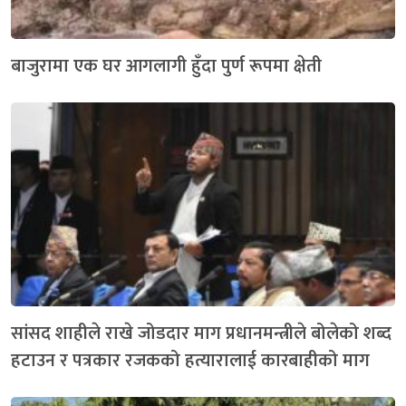
बाजुरामा एक घर आगलागी हुँदा पुर्ण रूपमा क्षेती
सांसद शाहीले राखे जोडदार माग प्रधानमन्त्रीले बोलेको शब्द
हटाउन र पत्रकार रजकको हत्यारालाई कारबाहीको माग