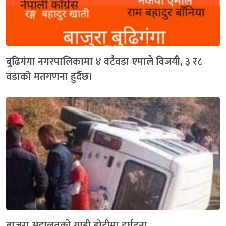
बुढिगंगा नगरपालिकामा ४ वटैवडा एमाले विजयी, ३ र८
वडाको मतगणना हुदैँछ।
बाजुरा अदालतको गाडी डोटीमा दुर्घटना