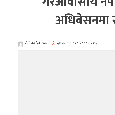
गैरआवासीय नेप
अधिबेसनमा स
सेती कर्णाली खबर
बुधबार, असार २०, २०८०
0९:0१