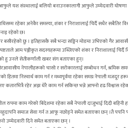
 आफुले यश संस्थालाई बलियाे बनाउनकालागी आफुले उम्मेदवारी घोषणा 
िसम्म रहेका अनेकैा समस्या, शंका र निराशालाई चिर्दै सधैर सबैतिर वि
नाइ रहेकाे छ।
बसीरहेको छु । इतिहासकै सबै भन्दा सङ्गिन मोडमा उभिएको गैर आवास
र अस्पष्टताले आम पञ्जीकृत सदस्यहरूमा उब्जिएको शंका र निराशालाई चिर्दै 
ो हु उनले सेतीकर्णाली खबर संग बताएका हुन्।
 गैरआवासीय नेपालीहरूको चासो र सरोकारलाई सम्बोधन गर्न, श्रमिक सम
ो हितमा निस्वार्थ काम गर्न र मध्यपूर्वमा रहेका समग्र नेपाली मजदूर हर
तारभित्रै रहेर अझ धेरै काम गर्न सकिन्छ भन्ने आफ्नो दृढ विश्वास रह
शील रुपमा काम गरेको बिदेशमा रहेका सबै नेपाली दाजुभाई दिदी बहिनी 
हुदापनि समाज सेवा गर्न त आफू नछाेड्ने समेत बताएका छन् ।तै पपनि 
नाे उम्मेदवारी दिने समेत बताएका छन् ।