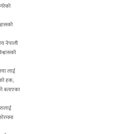
गरेको
श्वासको
ीय नेपाली
विश्वासको
स्या लाई
ूको हक,
ेको बताएका
हरुलाई
फाेरममा