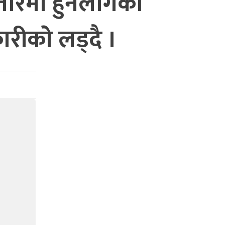
रमा हुनलागेकाे
ीकाे लड्दै ।