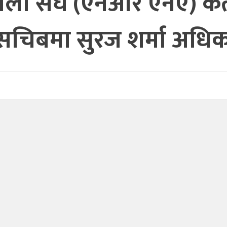
ाली संघ (एनआर एनए) कता
चिबमा सुरज शर्मा अधिकार