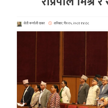
राप्रपाले मिश्र 
सेती कर्णाली खबर
शनिबार, चैत्र १५, २०८१
१४:0८