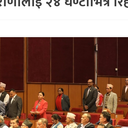
र राणालाई २४ घण्टाभित्र रि