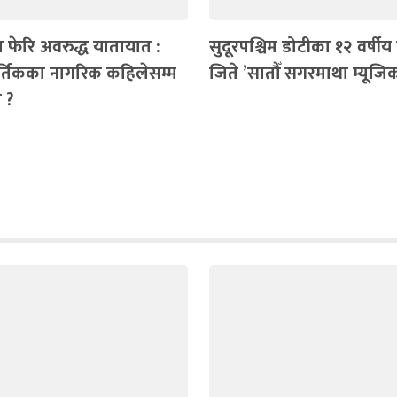
 फेरि अवरुद्ध यातायात :
सुदूरपश्चिम डोटीका १२ वर्षीय प
र्तिकका नागरिक कहिलेसम्म
जिते ’सातौँ सगरमाथा म्यूजिक
 ?