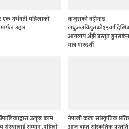
ट एक गर्भवती महिलाको
बाजुराको बड्डीगाड
मार्फत उद्दार
लघुजलविद्युतको१५वर्ष देखि
आयव्यय अँझै प्रस्तुत हुनसकेन
मात्र पारदर्शी
ँपालिकाद्वारा उत्कृष्ट काम
नेपाली कला सांस्कृतिक प्रतिष्ठ
स्थ्य संस्थालाई सम्मान ,पहिलो
आज बृहत् सांस्कृतिक प्रस्तुत