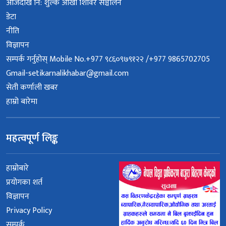
आजदेखि नि: शुल्क आँखा शिविर सञ्चालन
डेटा
नीति
विज्ञापन
सम्पर्क गर्नुहोस् Mobile No.+977 ९८६०९७९१२२ /+977 9865702705
Gmail-setikarnalikhabar@gmail.com
सेती कर्णाली खबर
हाम्रो बारेमा
महत्वपूर्ण लिङ्क
हाम्रोबारे
प्रयोगका शर्त
विज्ञापन
Privacy Policy
सम्पर्क