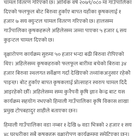
चामल वितरण गरिएको छ। आर्थिक वर्ष २०७९/०८० मा गाउँपालिका
दिएको फलफूल बोट बिरुवा हुर्काए बापत यहाँका कृषकलाई १
हजार ७ सय क्युन्टल चामल वितरण गरिएको छ। हालसम्म
गाउँपालिका कृषकहरूले अहिलेसम्म जम्मा पाएका ५ हजार ६ सय
कुइन्टल चामल दिएको छ।
वृक्षारोपण कार्यक्रम सुरुमा ५० हजार भन्दा बढी बिरुवा रोपिएको
थिए। अहिलेसम्म कृषकहरुको फलफूल बारीमा बचेको बिरुवा ३४
हजार बिरुवा स्थलगत सर्वेक्षण गर्दा देखिएको तथ्यांकअनुसार रहेकोे
पाइन्छ। बोट हुर्काए बापत कृषकलाई प्रोत्साहन स्वरुप चामल दिदै
आइरहेको छौँ। अहिलेसम्म सम्म कुनैपनी कृषि ज्ञान केन्द्र बाट यस
कार्यक्रम सहयोग नभएको हिमाली गाउँपालिका कृषि विकास शाखा
प्रमुख टोपबहादुर शाहीले बताएका छन।
हिमाली गाउँपालिका वडा नम्बर १ देखि ७ वडा भित्रको २ हजार १ सय
४८ घरधुरीका सबै कृषकहरू वृक्षारोपण कार्यक्रममा समेटिएका छन।