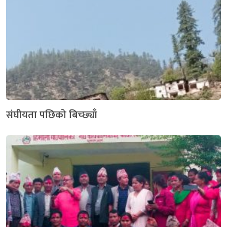
संघीयता पछिको बिच्छ्याँ