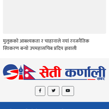
मुलुककाे आबश्यकता र चाहानाले नयां रनजनैतिक
सािकरण बन्याे उपमहासचिब प्रदिप ज्ञवाली