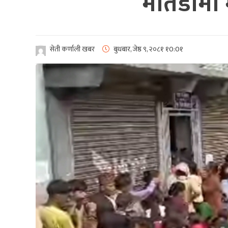
मार्तडीमा
सेती कर्णाली खबर
बुधबार, जेष्ठ ९, २०८१
१0:0१