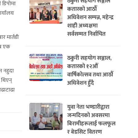
ठकुरी सहयोग सञ्जाल
ै डिपोमा
कतारको आठौँ
ार्यालय
अधिवेशन सम्पन्न, महेन्द्र
शाही अध्यक्षमा
सर्वसम्मत निर्वाचित
र मार्तडी
िब एक
ठकुरी सहयोग सञ्जाल,
कतारको १२औँ
न नहुदा
वार्षिकोत्सव तथा आठौँ
 थिएन्
अधिवेशन हुँदै
ाढाटाढा
युवा नेता भण्डारीद्वारा
जन्मदिनको अवसरमा
बिरामीहरूलाई फलफूल
र बेडसिट वितरण