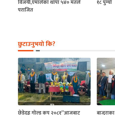
विजयी,एमालेका थापा ५४० मतले
१८ पुग्यो
पराजित
छुटाउनुभयो कि?
छेडेदह गोल्ड कप २०८१”आजबाट
बाजुराका ८