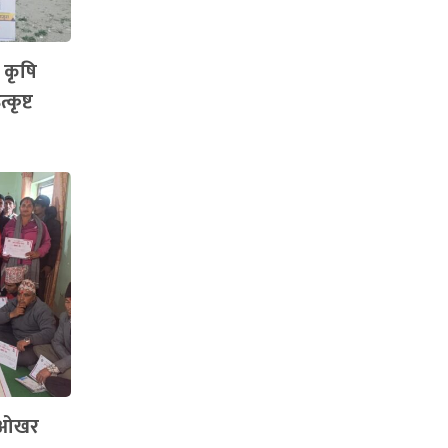
 कृषि
कृष्ट
उ–ओखर