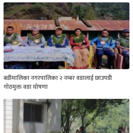
बडीमालिका नगरपालिका २ नम्बर वडालाई छाउपडी
गाेठमुक्त वडा घोषणा