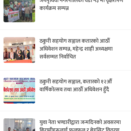
जयपृथिवी नगरपालिका वडा न३ मा वृक्षरोपण
कार्यक्रम सम्पन्न
ठकुरी सहयोग सञ्जाल कतारको आठौँ
अधिवेशन सम्पन्न, महेन्द्र शाही अध्यक्षमा
सर्वसम्मत निर्वाचित
ठकुरी सहयोग सञ्जाल, कतारको १२औँ
वार्षिकोत्सव तथा आठौँ अधिवेशन हुँदै
युवा नेता भण्डारीद्वारा जन्मदिनको अवसरमा
बिरामीहरूलाई फलफूल र बेडसिट वितरण