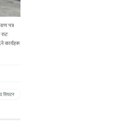
माण पत्र
ँ रुट
ने कार्यहरू
द विघटन