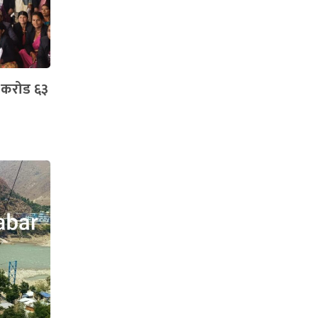
८ करोड ६३