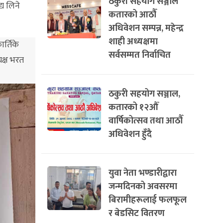
ठकुरी सहयोग सञ्जाल
य लिने
कतारको आठौँ
अधिवेशन सम्पन्न, महेन्द्र
शाही अध्यक्षमा
र्तिके
सर्वसम्मत निर्वाचित
यक्ष भरत
ठकुरी सहयोग सञ्जाल,
कतारको १२औँ
वार्षिकोत्सव तथा आठौँ
अधिवेशन हुँदै
युवा नेता भण्डारीद्वारा
जन्मदिनको अवसरमा
बिरामीहरूलाई फलफूल
र बेडसिट वितरण