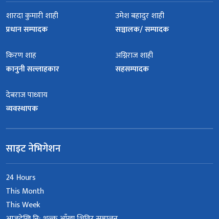
शारदा कुमारी शाही
उमेश बहादुर शाही
प्रधान सम्पादक
सञ्चालक/ सम्पादक
किरण शाह
अग्निराज शाही
कानुनी सल्लाहकार
सहसम्पादक
देबराज पाध्याय
व्यवस्थापक
साइट नेभिगेशन
24 Hours
This Month
This Week
आजदेखि नि: शुल्क आँखा शिविर सञ्चालन