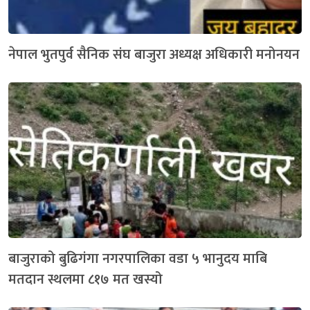
नेपाल भुतपुर्व सैनिक संघ बाजुरा अध्यक्ष अधिकारी मनोनयन
बाजुराको बुढिगंगा नगरपालिका वडा ५ भानुदय माबि
मतदान स्थलमा ८१७ मत खस्यो