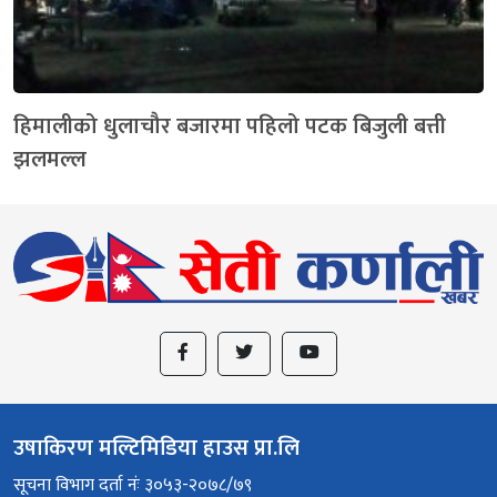
हिमालीको धुलाचौर बजारमा पहिलो पटक बिजुली बत्ती
झलमल्ल
उषाकिरण मल्टिमिडिया हाउस प्रा.लि
सूचना विभाग दर्ता नंः ३०५३-२०७८/७९