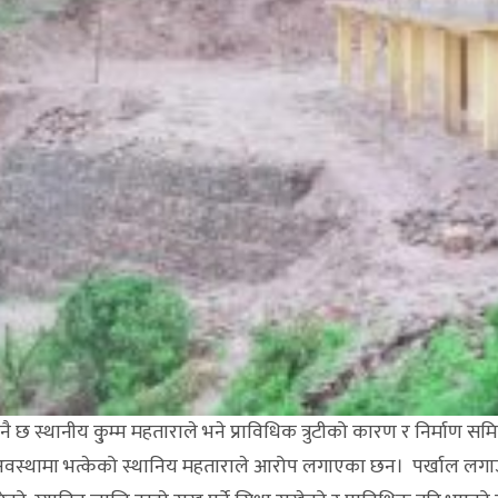
ि नै छ स्थानीय कु्म्म महताराले भने प्राविधिक त्रुटीको कारण र निर्माण स
 अवस्थामा भत्केको स्थानिय महताराले आरोप लगाएका छन। पर्खाल लग