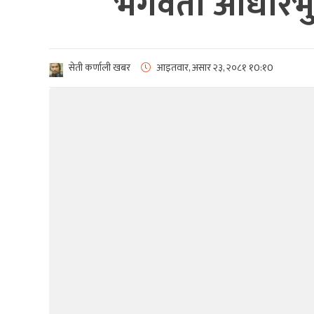
भगवती आधारभुत
सेती कर्णाली खबर
आइतवार, असार २३, २०८१
१0:१0