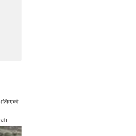
 भत्किएको
ियो।