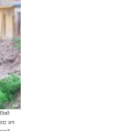
मितिको
ाउदा जग