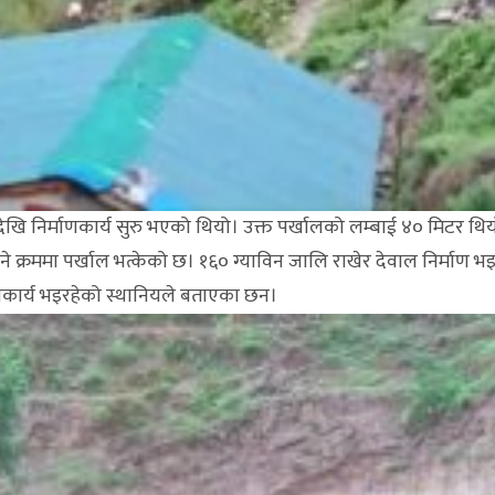
ि निर्माणकार्य सुरु भएको थियो। उक्त पर्खालको लम्बाई ४० मिटर थिय
े क्रममा पर्खाल भत्केको छ। १६० ग्याविन जालि राखेर देवाल निर्माण भ
कार्य भइरहेको स्थानियले बताएका छन।