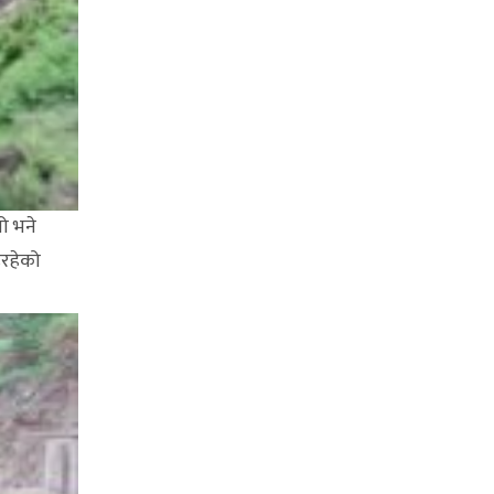
ो भने
इरहेको