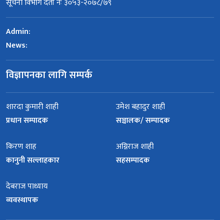
सूचना विभाग दर्ता नंः ३०५३-२०७८/७९
Admin:
News:
विज्ञापनका लागि सम्पर्क
शारदा कुमारी शाही
उमेश बहादुर शाही
प्रधान सम्पादक
सञ्चालक/ सम्पादक
किरण शाह
अग्निराज शाही
कानुनी सल्लाहकार
सहसम्पादक
देबराज पाध्याय
व्यवस्थापक