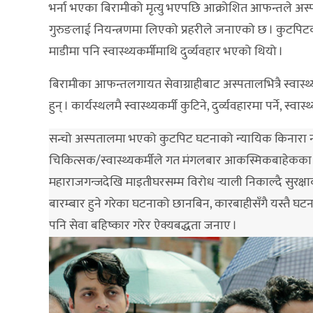
भर्ना भएका बिरामीको मृत्यु भएपछि आक्रोशित आफन्तले अस्
गुरुङलाई नियन्त्रणमा लिएको प्रहरीले जनाएको छ । कुटपिटक
माडीमा पनि स्वास्थ्यकर्मीमाथि दुर्व्यवहार भएको थियो ।
बिरामीका आफन्तलगायत सेवाग्राहीबाट अस्पतालभित्रै स्वास्
हुन् । कार्यस्थलमै स्वास्थ्यकर्मी कुटिने, दुर्व्यवहारमा पर्ने, स
सन्चो अस्पतालमा भएको कुटपिट घटनाको न्यायिक किनारा नल
चिकित्सक/स्वास्थ्यकर्मीले गत मंगलबार आकस्मिकबाहेकका सेव
महाराजगन्जदेखि माइतीघरसम्म विरोध र्‍याली निकाल्दै सुरक्षाक
बारम्बार हुने गरेका घटनाको छानबिन, कारबाहीसँगै यस्तै घटना 
पनि सेवा बहिष्कार गरेर ऐक्यबद्धता जनाए ।