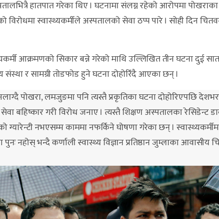
पतालभित्रै हातपात गरेका थिए । घटनामा संलग्न रहेको आरोपमा पोखराक
ो विरोधमा स्वास्थ्यकर्मीले अस्पतालको सेवा ठप्प पारे । सोही दिन चित
थ्यकर्मी आक्रमणको सिकार बन्ने गरेको माथि उल्लिखित तीन घटना दुई स
्वास्थ्य संस्था र सामग्री तोडफोड हुने घटना दोहोरिँदै आएका छन् ।
ाग्दै पोखरा, लमजुङमा पनि त्यस्तै प्रकृतिका घटना दोहोरिएपछि देशभ
ा बहिष्कार गरी विरोध जनाए । त्यस्तै शिक्षण अस्पतालका रेसिडेन्ट डा
ो ग्यारेन्टी नभएसम्म काममा नफर्किने घोषणा गरेका छन् । स्वास्थ्यकर्मी
पुनः नहोस् भन्दै कर्णाली स्वास्थ्य विज्ञान प्रतिष्ठान जुम्लाका आवासीय