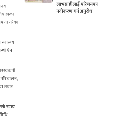
लाभग्राहीलाई परिचयपत्र
मानव
नवीकरण गर्न अनुरोध
 मणिपालका
घोषणा गरेका
्वास्थ्य
बन्धी ऐन
्थ्यकर्मी
ि परिचालन,
ौदा तयार
िल्लो समय
िविधि