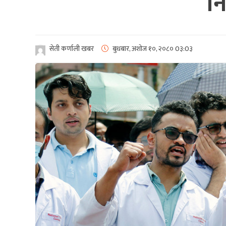
नि
सेती कर्णाली खबर
बुधबार, अशोज १०, २०८०
0३:0३