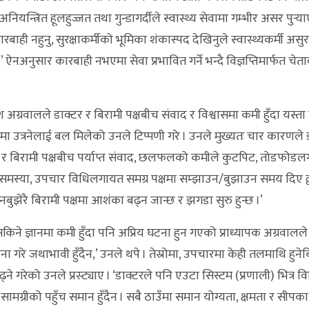
यन्त्रित हूलहुज्जत तथा गुन्डागर्दीले स्वास्थ्य सेवामा गम्भीर असर पुर्‍य
बाही नहुनु, सुरक्षाकर्मीको भूमिका शंकास्पद देखिनुले स्वास्थ्यकर्मी असुर
’ ऐनअनुसार कारबाही नभएमा सेवा प्रभावित गर्ने भन्दै विज्ञप्तिमार्फत चेत
ग्रवालले डाक्टर र बिरामी पक्षबीच संवाद र विश्वासमा कमी हुँदा यस्ता 
 उत्रनेलाई बल मिलेको उनले टिप्पणी गरे । उनले मुख्यतः चार कारणले 
डाक्टर र बिरामी पक्षबीच पर्याप्त संवाद, छलफलको कमीले कुटपिट, तोडफो
स्या, उपचार विधिलगायत समग्र पक्षमा सम्झाउन/बुझाउन समय दिए द्वन
नबुझेरै बिरामी पक्षमा आशंका बढ्न जान्छ र झगडा सुरु हुन्छ ।’
ने ज्ञानमा कमी हुँदा पनि अप्रिय घटना हुन गएको प्राध्यापक अग्रवालले
 गरे जथाभावी हुँदैन,’ उनले थपे । तेस्रोमा, उपचारमा केही तलमाथि हुनेबि
ढ्ने गरेको उनले प्रस्ट्याए । ‘डाक्टरले पनि एउटा सिस्टम (प्रणाली) भित्र व
सामग्रीको पहुँच समान हुँदैन । सबै ठाउँमा समान योग्यता, क्षमता र सीपका