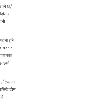
ाएको छ,’
क्षित र
ावनी
घटना हुने
डाक्टर र
डलगायतका
्द्वको
 औंल्याए ।
त्तिकै दोष
िधि