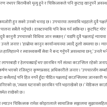
उपकरण नभएर बिरामीको मृत्यु हुने र चिकित्सकले पनि कुटाइ खानुपर्ने अवस्थ
मजोरी हुन सक्ने उनको भनाइ छ । उपचारमा तलमाथि भइहाले दुवै पक्षले
ालना सबैले गर्नुपर्छ । डाक्टरमाथि पनि केस गर्न सकिन्छ । कुटपिट गरेर ढ
राही दुवै कानुनी उपचारको विधिमा जान सक्छन् ।’ यद्यपि दुवै पक्षलाई न्यायमा
रहेको उनले जनाए । ‘हाम्रोमा कानुन कार्यान्वयनमा ज्यादै ठूलो समस्या छ । न्य
हालिहाल्ने र स्वास्थ्यकर्मी सेवा नै बन्द गर्नुपर्ने अवस्थामा छन्,’ उनले भन
परबाही र हेलचक्य्राइँ भए छानबिन गर्ने संस्था काउन्सिल रहेको जना
षण भएको रजिस्ट्रार कृष्णप्रसाद अधिकारीले जनाए । ‘उपचारसँग सम्बन
 कसैलाई पनि हित नगर्ने हुँदा पीडित पक्षलाई काउन्सिलमा जानकारी 
मा भनिएको छ, ‘त्यस्ता घटनाको छानबिन पनि भइराखेको छ ।’ मेडिकल काउ
गसमेत राखेको छ ।
कमी ल्याउन चिकित्सक रामेश कोइरालाले सामाजिक सञ्जालमा सुझावसह