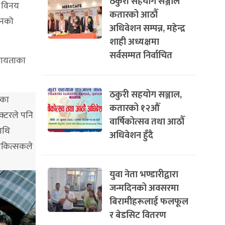
ठकुरी सहयोग सञ्जाल
ा विनय
कतारको आठौँ
वनको
अधिवेशन सम्पन्न, महेन्द्र
शाही अध्यक्षमा
सर्वसम्मत निर्वाचित
ातायताका
ठकुरी सहयोग सञ्जाल,
रका
कतारको १२औँ
क्टरले पनि
वार्षिकोत्सव तथा आठौँ
माथि
अधिवेशन हुँदै
 चिकित्सकले
युवा नेता भण्डारीद्वारा
जन्मदिनको अवसरमा
बिरामीहरूलाई फलफूल
र बेडसिट वितरण