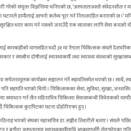
ारी गरेको संयुक्त विज्ञप्तिमा भनिएको छ, ‘अस्पतालजस्तो संवेदनशील र 
्ता घटनाले हामीलाई आफ्नो कर्तव्य पूरा गर्न निरुत्साहित बनाएको छ ।’
सुरक्षित भएर काम गर्न नसक्ने जनाउँदै एक साताका लागि सेवा बन्दको 
लाई कारबाहीको मागसहित भदौ ३१ मा नेपाल चिकित्सक संघले देशभरिका स
र र संघबीच दोषीलाई स्वास्थ्यकर्मी तथा स्वास्थ्य संस्थाको सुरक्षासम्
मा सचेतनामूलक कार्यक्रम सञ्चालन गर्ने सहमतिसमेत भएको छ । साथै, स्वास
उने पनि सहमति भएको थियो । चिकित्सकका सेवा, सुविधा, सुरक्षा, जनशक्त
मस्या समाधान गर्न तीन महिनाभित्र चिकित्सा सेवासम्बन्धी विधेयकको मस्य
हुँदै चिकित्सक कुटपिटका घटना दोहोरिएका हुन् ।
ह गर्न कठिनाइ भएको संघका महासचिव डा. सञ्जीव तिवारीले बताए । संघले पछ
टन र बगौडा अस्पतालमा स्वास्थ्यकर्मीमाथि आक्रमणसँगै तोडफोडका गत