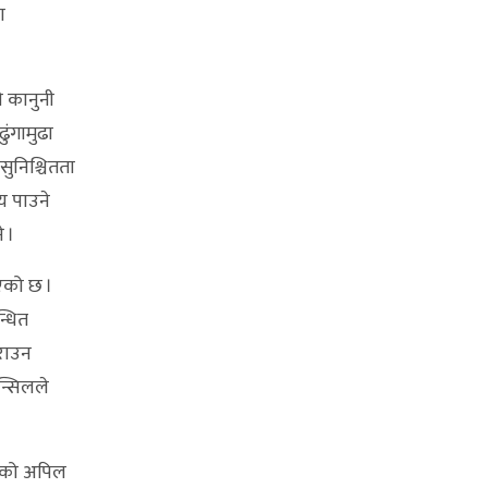
ा
 कानुनी
ुंगामुढा
 सुनिश्चितता
ाय पाउने
े ।
एको छ ।
्धित
गराउन
न्सिलले
ितको अपिल