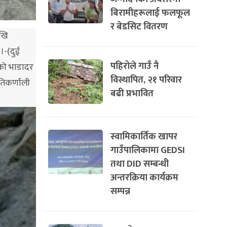
बिरामीहरूलाई फलफूल
र बेडसिट वितरण
ेखि
।-(दुई
पहिरोले गाउँ नै
एको भाडादर
विस्थापित, २१ परिवार
ेतिकर्णाली
बढी प्रभावित
स्वामिकार्तिक खापर
गाउँपालिकामा GEDSI
तथा DID सम्बन्धी
अन्तरक्रिया कार्यक्रम
सम्पन्न