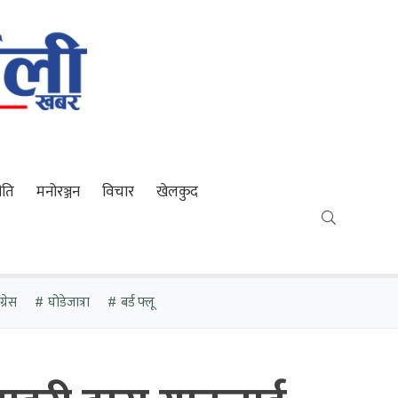
ीति
मनोरञ्जन
विचार
खेलकुद
्रेस
घोडेजात्रा
बर्ड फ्लू