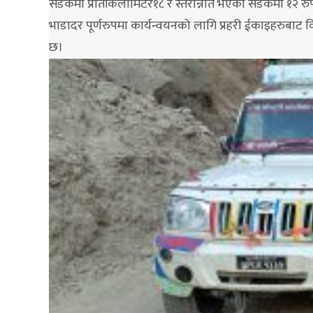
सडकमा प्रतिकिलोमिटर१८ र स्तरोन्नति भएको सडकमा १२ रुपैया
भाडादर पूर्णरुपमा कार्यन्वयनको लागि प्रहरी ईकाइहरुबाट वि
छ।