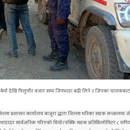
, बेर्मा देखि पिलुचौर बजार सम्म जिपभाडा बढी लिने २ जिपका चालकबाट प्
िल्ला प्रशासन कार्यालय बाजुरा द्धारा जिल्ला भरिका सडक सन्जालमा 
ी भाडादर सार्वजनिक गरिएको थियो।पक्कि सडक प्रतिकिलोमिटर ८ रुपिया