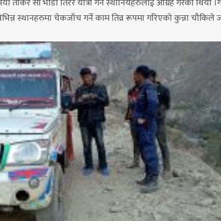
ँ तोकेर सो भाडा तिरेर यात्रा गर्न स्थानियहरुलाई आग्रह गरेको थियो ।
भिन्न स्थानहरुमा चेकजाँच गर्ने काम तिव्र रूपमा गरिएको कुन्ना चौकिल