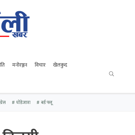
ीति
मनोरञ्जन
विचार
खेलकुद
्रेस
घोडेजात्रा
बर्ड फ्लू