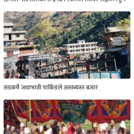
सडकमै जथाभावी पार्किङले अस्तब्यस्त बजार