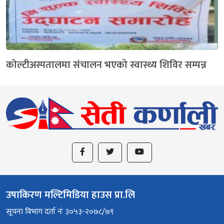
कोल्टीअस्पतालमा संचालन भएको स्वास्थ्य शिविर सम्पन्न
उषाकिरण मल्टिमिडिया हाउस प्रा.लि
सूचना विभाग दर्ता नंः ३०५३-२०७८/७९