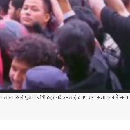
लात्कारको मुद्दामा दोषी ठहर गर्दै उनलाई ८ वर्ष जेल सजायको फैसला