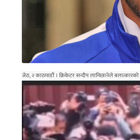
जेठ, २ काठमाडौं । क्रिकेटर सन्दीप लामिछानेले बलात्कारको