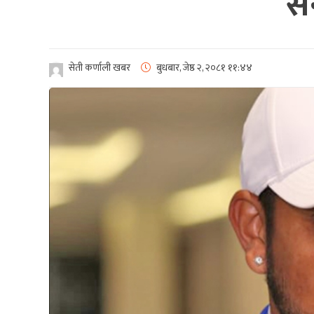
स
सेती कर्णाली खबर
बुधबार, जेष्ठ २, २०८१
११:४४