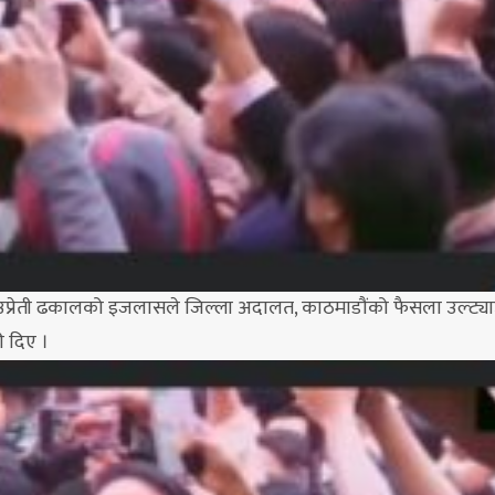
जु उप्रेती ढकालको इजलासले जिल्ला अदालत, काठमाडौंको फैसला उल्ट्या
ी दिए ।