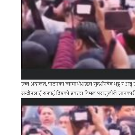
उच्च अदालत, पाटनका न्यायाधीशद्धय सुदर्शनदेव भट्ट र अञ्
सन्दीपलाई सफाई दिएको प्रवक्ता विमल पराजुलीले जानकार