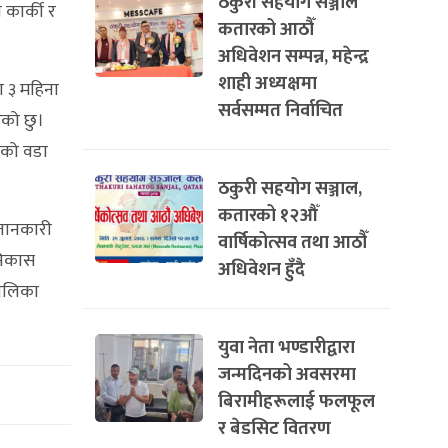
ठकुरी सहयोग सञ्जाल
 कार्की र
कतारको आठौँ
अधिवेशन सम्पन्न, महेन्द्र
शाही अध्यक्षमा
ा ३ महिना
सर्वसम्मत निर्वाचित
एको छु।
गेको वडा
ठकुरी सहयोग सञ्जाल,
कतारको १२औँ
 जानकारी
वार्षिकोत्सव तथा आठौँ
निकास
अधिवेशन हुँदै
पालिका
युवा नेता भण्डारीद्वारा
जन्मदिनको अवसरमा
बिरामीहरूलाई फलफूल
र बेडसिट वितरण