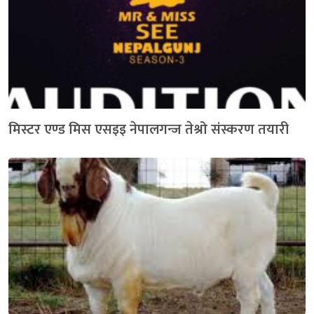
मिस्टर एण्ड मिस एसइइ नेपालगन्ज तेश्रो संस्करण तयारी