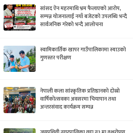
सांसद ऐन महरमाथि भ्रम फैलाएको आरोप,
सम्पन्न योजनालाई नयाँ बजेटको उपलब्धि भन्दै
सार्वजनिक गरेको भन्दै आलोचना
स्वामिकार्तिक खापर गाउँपालिकामा स्याउको
गुणस्तर परीक्षण
नेपाली कला सांस्कृतिक प्रतिष्ठानको दोस्रो
वार्षिकोत्सवका अवसरमा चियापान तथा
अन्तरसंवाद कार्यक्रम सम्पन्न
जयपृथिवी नगरपालिका वडा न३ मा वृक्षरोपण