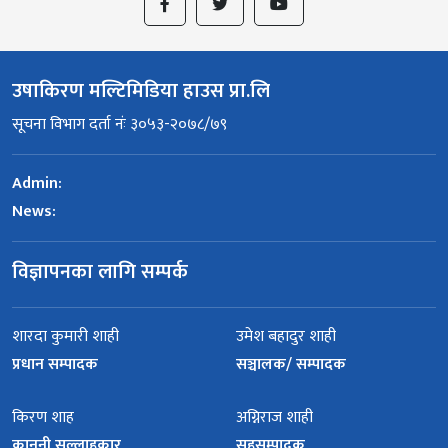
उषाकिरण मल्टिमिडिया हाउस प्रा.लि
सूचना विभाग दर्ता नंः ३०५३-२०७८/७९
Admin:
News:
विज्ञापनका लागि सम्पर्क
शारदा कुमारी शाही
उमेश बहादुर शाही
प्रधान सम्पादक
सञ्चालक/ सम्पादक
किरण शाह
अग्निराज शाही
कानुनी सल्लाहकार
सहसम्पादक