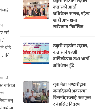
ठकुरी सहयोग सञ्जाल
कतारको आठौँ
र्यलाई
अधिवेशन सम्पन्न, महेन्द्र
शाही अध्यक्षमा
को
सर्वसम्मत निर्वाचित
ए संगै
ाले
ठकुरी सहयोग सञ्जाल,
ले चाँडै
कतारको १२औँ
ा लागि
वार्षिकोत्सव तथा आठौँ
अधिवेशन हुँदै
ी आउने
युवा नेता भण्डारीद्वारा
्ष धर्मराज
जन्मदिनको अवसरमा
रले
बिरामीहरूलाई फलफूल
रेका छन् ।
र बेडसिट वितरण
्रर्म मा