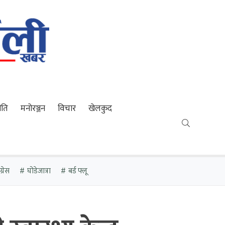
ीति
मनोरञ्जन
विचार
खेलकुद
्रेस
घोडेजात्रा
बर्ड फ्लू