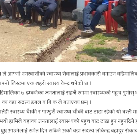
ले आफ्नाे नगरबासीकाे स्वास्थ्य सेवालाई प्रभावकारी बनाउन बडिमालि
फ्नाे लिस्टमा एक शहरी स्वास्य केन्द्र थपेकाे छ ।
िमालिका ७ ढम्कनेका जनतालाई सहजै रुपमा स्वास्थ्यकाे पहुच पुगाेस् भन्न
न पा ७ का वडा सदस्य डबल ब बि क ले बताएका छन् ।
डी स्वास्थ्य चैाकी र पाण्डुसै स्वास्थ्य चाैकी बाट टाढा रहेकाे याे बस्ती 
भयाे हामिले यहाका जनतालाई स्वास्थ्यकाे पहुच बाट टाढा हुन नहुनदिने हाम
रा घुम्न आउनेलाई समेत दिन सकिने अर्का वडा सदस्य लाेकेन्द्र बहादुर राेका