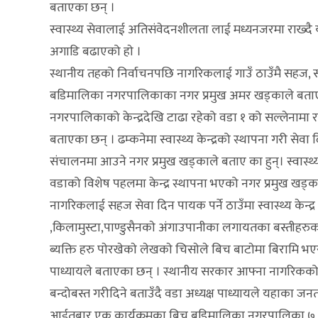
बताएका छन् ।
स्वास्थ्य सेवालाई अतिसंवेदनशीलता लाई मध्यनजरमा राख्दै 
अगाडि बढाएको हाे ।
स्थानीय तहको निर्वाचनपछि नागरिकलाई गाउँ ठाउँमै सहज, सरल र
बडिमालिका नगरपालिकाका नगर प्रमुख अमर खड्काले बताएक
नगरपालिकाको केन्द्रदेखि टाढा रहेको वडा १ को सल्लेनामा र ८
बताएका छन् । ढम्कनेमा स्वास्थ्य केन्द्रको स्थापना गरी सेव
संचालनमा आउने नगर प्रमुख खड्काले बताए का हुन्। स्वास्थ्य
वडाको विशेष पहलमा केन्द्र स्थापना भएको नगर प्रमुख खड्क
नागरिकलाई सहज सेवा दिन पायक पर्ने ठाउँमा स्वास्थ्य केन्द्
,किलामुस्टा,पाण्डुसैनकाे अंगाउपानीका लगायतका बस्तीहरुका 
ब्यक्ति हरु पाेरखेकाे लेखकाे चिसाेले बिच बाटाेमा बिरामि भएर
पाध्यायले बताएका छन् । स्थानीय सरकार आफ्ना नागरिकको 
बन्दोबस्त गरीदिने बताउँदै वडा अध्यक्ष पाध्यायले यहाका जनत
आईतबार एक कार्यक्रमका बिच बडिमालिका नगरपालिका ७ ढम्कने