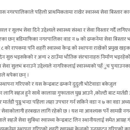
यस नगरपालिकाले पहिलो प्राथमिकतामा राखेर स्वास्थ्य सेवा बिस्तार का
 सुलभ सेवा दिने उद्देश्यले स्वास्थ्य संस्था र सेवा विस्तार गर्दै लगिए
ा छन् बडिमाफिका नगरपालिका वाड न ७ को ढम्कनेमा सेवा बिस्तार भ
 को रापकमा पनि शहरी स्वास्थ्य केन्द्र काे स्थापना राखेकाे प्रमुख खड्क
ा दिन सुरु भइसकेको र अन्य २ ठाउँमा भाैतिक संरचानाहरु निर्माण भइरहेको
 सेवा सुलभ बनाउने उद्देश्यले नागरिकलाई स्वास्थ्यको पहँुच पुर्‍याउनक
ाले थपेका छन् ।
र स्थापना गरिएको र यस केन्द्रबाट ढम्कने दुदुली भोटेवाडा बकेजुल
लागि सहज हुने साथै कालाग्रा गुफाताल घुम्न आउने ,काेल्टी बाट मार्तड
 मार्तडी पुग्नु भन्दा पहिला त्यहा उपचार गर्न सकिने वडा न ७ का वडा अध्यक
सेवाकाेलागी हरबखत लागि रहेको छ । यश मा आवश्यक पर्ने सामग्री नग
ाले सहजै सेवा सुबिधा स्वास्थ्य केन्द्रबाट लिन स्थानीयलाई समेत आग्रह ग
मा स्थापना गरिएको शहरी स्वास्थ्य केन्द्रको उद्धघाटन गरिएको कार्यक