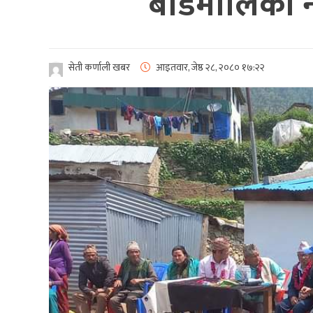
बडिमालिका नग
सेती कर्णाली खबर
आइतवार, जेष्ठ २८, २०८०
१७:२२