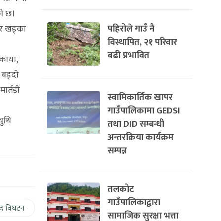
ाे छ।
पहिरोले गाउँ नै
मर खड्का
विस्थापित, २१ परिवार
बढी प्रभावित
ोकाया,
बड्दाे
ार्तडी
स्वामिकार्तिक खापर
गाउँपालिकामा GEDSI
चुथि
तथा DID सम्बन्धी
अन्तरक्रिया कार्यक्रम
सम्पन्न
तलकोट
गाउँपालिकाद्वारा
द विघटन
सामाजिक सुरक्षा भत्ता