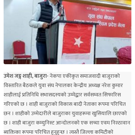
उमेश जङ्ग शाही, बाजुरा-
नेकपा एकीकृत समाजवादी बाजुराकाे
विस्तारित बैठकले युवा संघ नेपालका केन्द्रीय अध्यक्ष नरेश कुमार
शाहीलाई प्रतिनिधि सभासदस्यकाे उम्मेद्बार सर्वसम्वत सिफारिस
गरिएकाे छ । शाही बाजुराकाे विकास बादी नेताका रूपमा परिचित
छन । शाहीकाे उम्मेदारीले बाजुराका युवाहरूमा खुसियालि छाएकाे
छ । शाही बाजुरा कम्युनिस्ट आन्दाेलनकाे एक सच्चा एवम निस्ठावान
ब्यक्तिका रूपमा परिचित हुनुहुन्छ । त्यस्तै जिल्ला कमिटीकाे