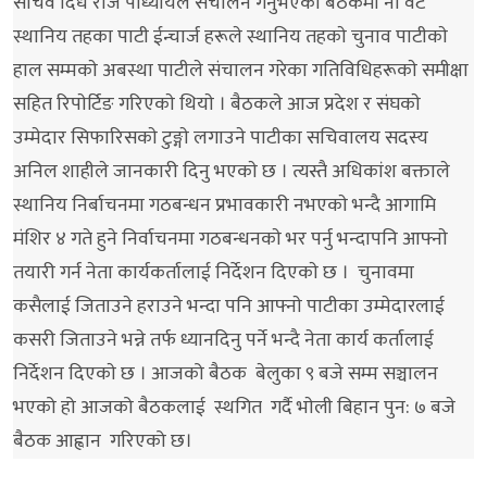
सचिव दिर्ध राज पाध्यायले संचालन गर्नुभएकाे बैठकमा नाैं वटै
स्थानिय तहका पाटी ईन्चार्ज हरूले स्थानिय तहकाे चुनाव पाटीकाे
हाल सम्मकाे अबस्था पाटीले संचालन गरेका गतिविधिहरूकाे समीक्षा
सहित रिपाेर्टिङ गरिएकाे थियाे । बैठकले आज प्रदेश र संघकाे
उम्मेदार सिफारिसकाे टुङ्गाे लगाउने पाटीका सचिवालय सदस्य
अनिल शाहीले जानकारी दिनु भएकाे छ । त्यस्तै अधिकांश बक्ताले
स्थानिय निर्बाचनमा गठबन्धन प्रभावकारी नभएकाे भन्दै आगामि
मंशिर ४ गते हुने निर्वाचनमा गठबन्धनकाे भर पर्नु भन्दापनि आफ्नाे
तयारी गर्न नेता कार्यकर्तालाई निर्देशन दिएकाे छ । चुनावमा
कसैलाई जिताउने हराउने भन्दा पनि आफ्नाे पाटीका उम्मेदारलाई
कसरी जिताउने भन्ने तर्फ ध्यानदिनु पर्ने भन्दै नेता कार्य कर्तालाई
निर्देशन दिएकाे छ । आजको बैठक बेलुका ९ बजे सम्म सञ्चालन
भएको हो आजको बैठकलाई स्थगित गर्दै भाेली बिहान पुन: ७ बजे
बैठक आह्वान गरिएको छ।