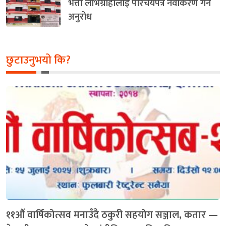
भत्ता लाभग्राहीलाई परिचयपत्र नवीकरण गर्न
अनुरोध
छुटाउनुभयो कि?
११औं वार्षिकोत्सव मनाउँदै ठकुरी सहयोग सञ्जाल, कतार —